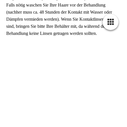
Falls nötig waschen Sie Ihre Haare vor der Behandlung
(nachher muss ca. 48 Stunden der Kontakt mit Wasser oder
Dämpfen vermieden werden). Wenn Sie Kontaktlinsenträger
sind, bringen Sie bitte Ihre Behälter mit, da während der
Behandlung keine Linsen getragen werden sollten.
Wie verläuft die Applikation der Wimpern?
Sie liegen auf einer Kosmetikliege mit geschlossenen Augen,
die meisten Kunden schlafen ein und werden mit traumhaft
schönen Wimpern wach.
Die Behandlung selbst dauert ca. 2 -3 Stunden für ein Full Set.
Die Zeit ist sehr variabel und kommt auf die Wünsche, die
Technik und die Situation der Naturwimper an. Beim Refill
wird entsprechend weniger Zeit benötigt. Die Wimpern werden
in verschiedenen Längen angebracht, sodass sie Ihrem Typ und
Ihren Wünschen entsprechen. Das Styling, die Möglichkeiten
und Ihre Wünsche werden im Vorfeld bei einer ausführlichen