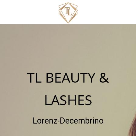
TL BEAUTY &
LASHES
Lorenz-Decembrino