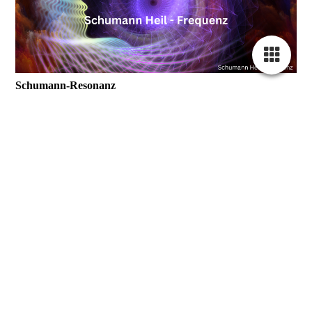
Schumann-Resonanz
Studien zeigen, dass die Grundvoraussetzung für einen
optimalen Gesundheitszustand darin besteht, dass die Zellen des
Körpers in Resonanz mit der Schumannfrequenz von 7,83Hz
schwingen.
Diese Ur-Frequenz der Erde kann unser Körper-Geist-Seele-
System neu kalibrieren und in Einklang bringen. Schwingen
wir in Resonanz mit unserem Planeten, öffnet sich ein Tor,
welches uns zu einer stabilen Gesundheit, ganzheitlichen
Wohlbefinden, innerer Klarheit und Harmonie führen kann
mehr...