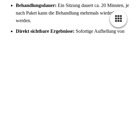
Behandlungsdauer:
Ein Sitzung dauert ca. 20 Minuten, je
nach Paket kann die Behandlung mehrmals wiederholt
werden.
Direkt sichtbare Ergebnisse:
Sofortige Aufhellung von
2-9 Farbnuancen nach der Behandlung.
Vor der Behandlung:
Keine speziellen Vorbereitungen
notwendig. Eine kosmetische Zahnreinigung wird
durchgeführt, um das bestmögliche Ergebnis zu erzielen.
Schmerz und Risiken:
Schmerzarm: Bei niedriger
Wasserstoffperoxid-Konzentration tritt nur eine angenehme
Wärme auf – kein unangenehmes Brennen.
Zahnschonend:
Keine bekannten Risiken oder
Nebenwirkungen.
Häufigkeit und Nachbehandlung: